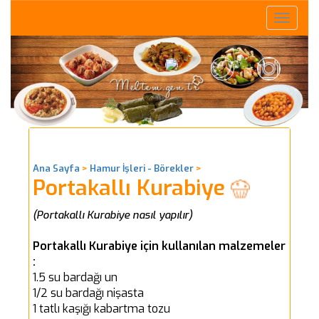
Toggle
naviga
Ana Sayfa
>
Hamur İşleri - Börekler
>
Portakallı Kurabiye
(Portakallı Kurabiye nasıl yapılır)
Portakallı Kurabiye için kullanılan malzemeler
:
1.5 su bardağı un
1/2 su bardağı nişasta
1 tatlı kaşığı kabartma tozu