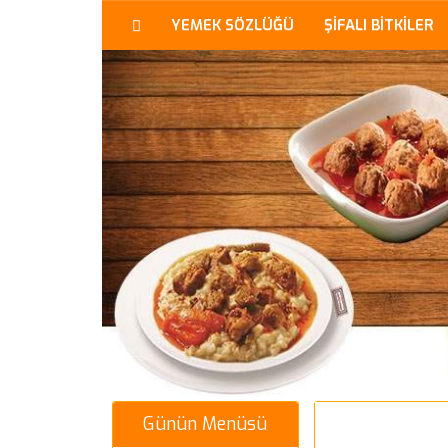
YEMEK SÖZLÜĞÜ
ŞİFALI BİTKİLER
Günün Menüsü