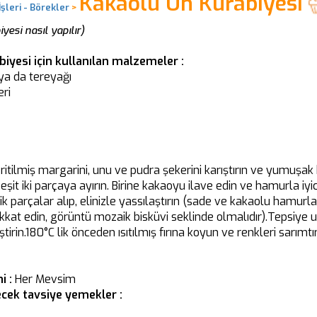
Kakaolu Un Kurabiyesi
şleri - Börekler
>
esi nasıl yapılır)
iyesi için kullanılan malzemeler :
ya da tereyağı
eri
ritilmiş margarini, unu ve pudra şekerini karıştırın ve yumuşak
şit iki parçaya ayırın. Birine kakaoyu ilave edin ve hamurla iyic
parçalar alıp, elinizle yassılaştırın (sade ve kakaolu hamurlar
kat edin, görüntü mozaik bisküvi seklinde olmalıdır).Tepsiye u
ştirin.180°C lik önceden ısıtılmış fırına koyun ve renkleri sarı
i :
Her Mevsim
cek tavsiye yemekler :