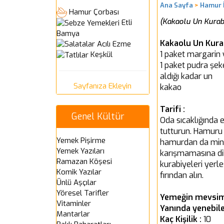
Ana Sayfa
>
Hamur İ
Hamur Çorbası
(Kakaolu Un Kurabiy
Etli
Bamya
Kakaolu Un Kurab
Acılı Ezme
1 paket margarin 
Keşkül
1 paket pudra şek
aldığı kadar un
Sayfanıza Ekleyin
kakao
Tarifi :
Genel Kültür
Oda sıcaklığında e
tutturun. Hamuru e
Yemek Pişirme
hamurdan da minik 
Yemek Yazıları
karışmamasına dik
Ramazan Köşesi
kurabiyeleri yerle
Komik Yazılar
fırından alın.
Ünlü Aşçılar
Yöresel Tarifler
Yemeğin mevsim
Vitaminler
Yanında yenebile
Mantarlar
Kaç Kişilik :
10