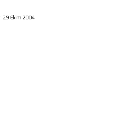
l
 :
29 Ekim 2004