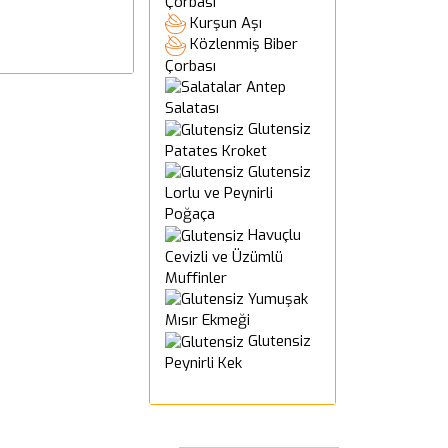
Çorbası
Kurşun Aşı
Közlenmiş Biber
Çorbası
Antep
Salatası
Glutensiz
Patates Kroket
Glutensiz
Lorlu ve Peynirli
Poğaça
Havuçlu
Cevizli ve Üzümlü
Muffinler
Yumuşak
Mısır Ekmeği
Glutensiz
Peynirli Kek