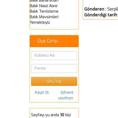
Balık Baharatları
Balık Nasıl Alınır
Gönderen :
Serpi
Balık Temizleme
Gönderdiği tarih
Balık Mevsimleri
Yemekteyiz
Üye Girişi
Kayıt Ol
Şifremi
unuttum
Sayfayı şu anda
10
kişi