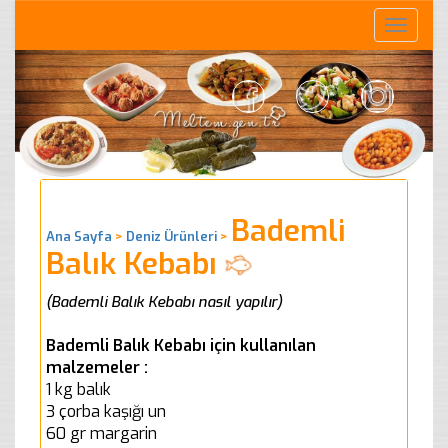
Toggle
naviga
Bademli
Ana Sayfa
>
Deniz Ürünleri
>
Balık Kebabı
(Bademli Balık Kebabı nasıl yapılır)
Bademli Balık Kebabı için kullanılan
malzemeler :
1 kg balık
3 çorba kaşığı un
60 gr margarin