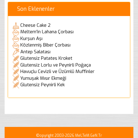
Son Eklenenler
Cheese Cake 2
Meltem'in Lahana Çorbası
Kurşun Aşı
Közlenmiş Biber Çorbası
Antep Salatası
Glutensiz Patates Kroket
Glutensiz Lorlu ve Peynirli Poğaça
Havuçlu Cevizli ve Üzümlü Muffinler
Yumuşak Mısır Ekmeği
Glutensiz Peynirli Kek
©opyright 2003-2026 MeLTeM.GeN.Tr