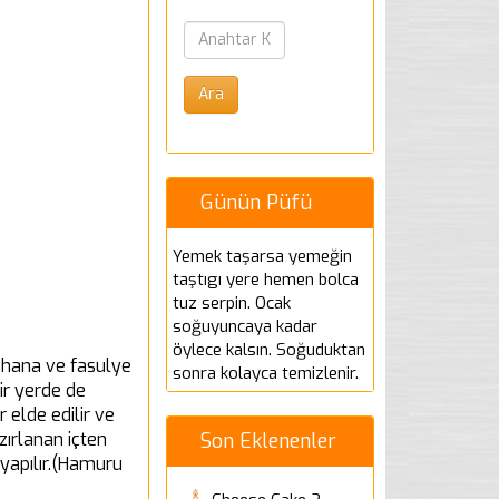
Günün Püfü
Yemek taşarsa yemeğin
taştıgı yere hemen bolca
tuz serpin. Ocak
soğuyuncaya kadar
öylece kalsın. Soğuduktan
ahana ve fasulye
sonra kolayca temizlenir.
bir yerde de
 elde edilir ve
ırlanan içten
Son Eklenenler
 yapılır.(Hamuru