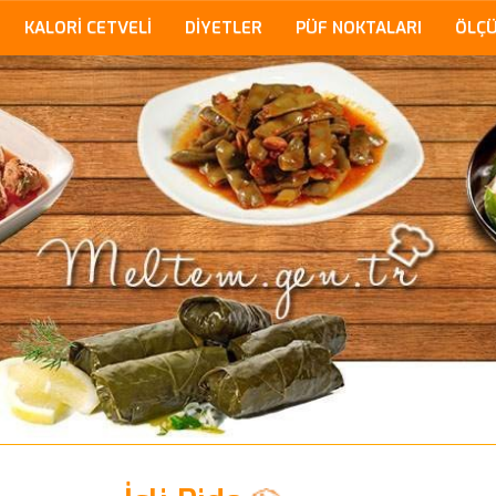
KALORİ CETVELİ
DİYETLER
PÜF NOKTALARI
ÖLÇ