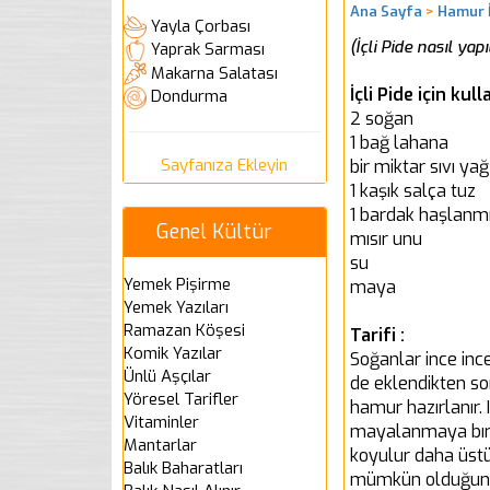
Ana Sayfa
>
Hamur İ
Yayla Çorbası
(İçli Pide nasıl yapıl
Yaprak Sarması
Makarna Salatası
İçli Pide için ku
Dondurma
2 soğan
1 bağ lahana
Sayfanıza Ekleyin
bir miktar sıvı yağ
1 kaşık salça tuz
1 bardak haşlanmı
Genel Kültür
mısır unu
su
Yemek Pişirme
maya
Yemek Yazıları
Ramazan Köşesi
Tarifi :
Komik Yazılar
Soğanlar ince inc
Ünlü Aşçılar
de eklendikten son
Yöresel Tarifler
hamur hazırlanır. 
Vitaminler
mayalanmaya bıra
Mantarlar
koyulur daha üstün
Balık Baharatları
mümkün olduğunca