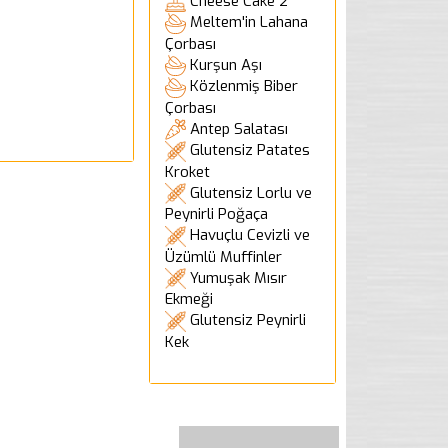
Cheese Cake 2
Meltem'in Lahana
Çorbası
Kurşun Aşı
Közlenmiş Biber
Çorbası
Antep Salatası
Glutensiz Patates
Kroket
Glutensiz Lorlu ve
Peynirli Poğaça
Havuçlu Cevizli ve
Üzümlü Muffinler
Yumuşak Mısır
Ekmeği
Glutensiz Peynirli
Kek