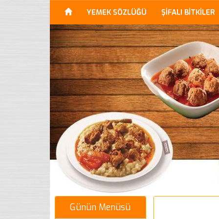
YEMEK SÖZLÜĞÜ
ŞİFALI BİTKİLER
Günün Menüsü