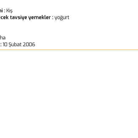
i :
Kış
ecek tavsiye yemekler :
yoğurt
yha
 :
10 Şubat 2006