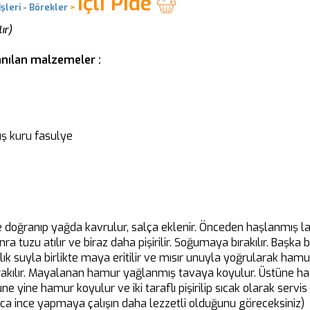
İçli Pide
şleri - Börekler
>
ır)
llanılan malzemeler :
ş kuru fasulye
e doğranıp yağda kavrulur, salça eklenir. Önceden haşlanmış l
ra tuzu atılır ve biraz daha pişirilir. Soğumaya bırakılır. Başka 
Ilık suyla birlikte maya eritilir ve mısır unuyla yoğrularak hamur
kılır. Mayalanan hamur yağlanmış tavaya koyulur. Üstüne haz
e yine hamur koyulur ve iki taraflı pişirilip sıcak olarak servis
 ince yapmaya çalışın daha lezzetli olduğunu göreceksiniz)