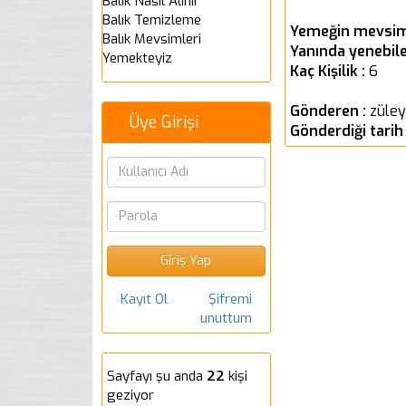
Balık Nasıl Alınır
Balık Temizleme
Yemeğin mevsim
Balık Mevsimleri
Yanında yenebil
Yemekteyiz
Kaç Kişilik :
6
Gönderen :
züle
Üye Girişi
Gönderdiği tarih
Kayıt Ol
Şifremi
unuttum
Sayfayı şu anda
22
kişi
geziyor