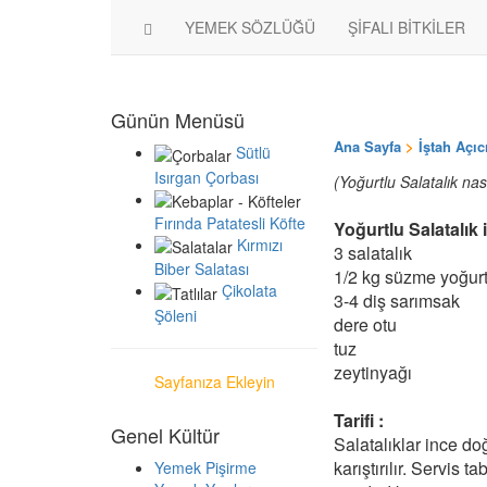
YEMEK SÖZLÜĞÜ
ŞİFALI BİTKİLER
Günün Menüsü
Ana Sayfa
>
İştah Açıc
Sütlü
Isırgan Çorbası
(Yoğurtlu Salatalık nası
Fırında Patatesli Köfte
Yoğurtlu Salatalık 
Kırmızı
3 salatalık
Biber Salatası
1/2 kg süzme yoğur
Çikolata
3-4 diş sarımsak
Şöleni
dere otu
tuz
zeytinyağı
Sayfanıza Ekleyin
Tarifi :
Genel Kültür
Salatalıklar ince do
karıştırılır. Servis 
Yemek Pişirme