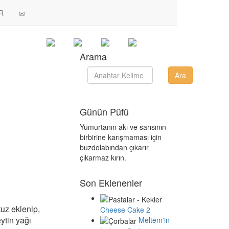
R
Arama
Günün Püfü
Yumurtanın akı ve sarısının
birbirine karışmaması için
buzdolabından çıkarır
çıkarmaz kırın.
Son Eklenenler
tuz eklenip,
Cheese Cake 2
eytin yağı
Meltem'in