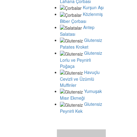
Lahana Çorbası
Kurşun Aşı
Közlenmiş
Biber Çorbası
Antep
Salatası
Glutensiz
Patates Kroket
Glutensiz
Lorlu ve Peynirli
Poğaça
Havuçlu
Cevizli ve Üzümlü
Muffinler
Yumuşak
Mısır Ekmeği
Glutensiz
Peynirli Kek