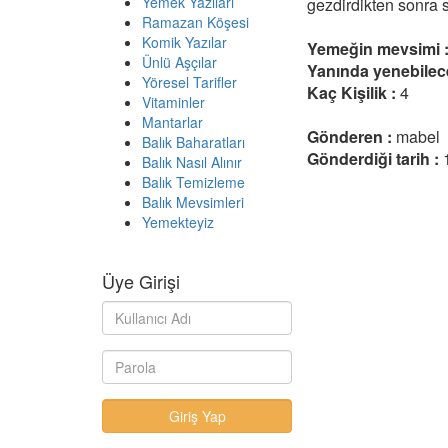
Yemek Yazıları
gezdirdikten sonra se
Ramazan Köşesi
Komik Yazılar
Yemeğin mevsimi 
Ünlü Aşçılar
Yanında yenebilec
Yöresel Tarifler
Kaç Kişilik :
4
Vitaminler
Mantarlar
Gönderen :
mabel
Balık Baharatları
Gönderdiği tarih :
Balık Nasıl Alınır
Balık Temizleme
Balık Mevsimleri
Yemekteyiz
Üye Girişi