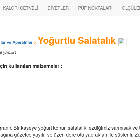
KALORİ CETVELİ
DİYETLER
PÜF NOKTALARI
ÖLÇÜLE
Yoğurtlu Salatalık
ılar ve Aperatifler
>
l yapılır)
için kullanılan malzemeler :
t
ğranır. Bir kaseye yoğurt konur, salatalık, ezdiğimiz sarmısak ve 
tabağına güzelce yayılır ve üzeri dere otu yaprakları ile süslenir. Z