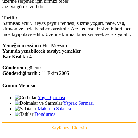
üzerine serpmek için kırmızı biber
arzuya göre sivri biber
Tarifi :
Sarmısak ezilir. Beyaz peynir rendesi, süzme yoğurt, nane, yağ,
kimyon ve tuzla beraber karıştırılır. Arzu ederseniz sivri biberi ince
ince kıyıp ilave edilir. Üzerine kırmızı biber serperek servis yapılır.
Yemeğin mevsimi :
Her Mevsim
Yanında yenebilecek tavsiye yemekler :
Kaç Kişilik :
4
Gönderen :
gülenes
Gönderdiği tarih :
11 Ekim 2006
Günün Menüsü
Yayla Çorbası
Yaprak Sarması
Makarna Salatası
Dondurma
Sayfanıza Ekleyin