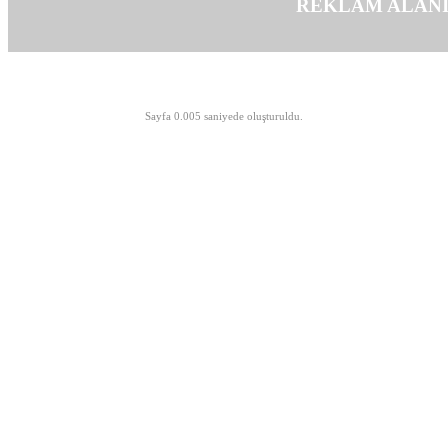
REKLAM ALAN
©opyright 2003-2026 MeLTeM.GeN.Tr
Sayfa 0.005 saniyede oluşturuldu.