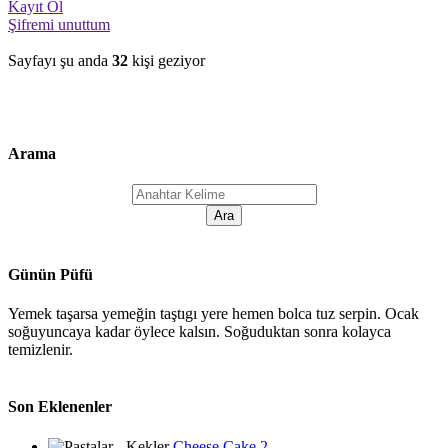
Kayıt Ol
Şifremi unuttum
Sayfayı şu anda
32
kişi geziyor
Arama
Günün Püfü
Yemek taşarsa yemeğin taştıgı yere hemen bolca tuz serpin. Ocak
soğuyuncaya kadar öylece kalsın. Soğuduktan sonra kolayca
temizlenir.
Son Eklenenler
Cheese Cake 2