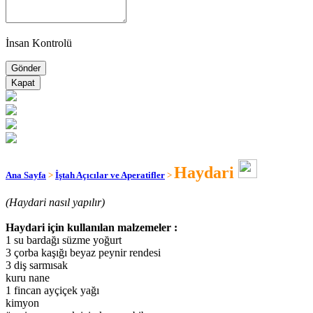
İnsan Kontrolü
Kapat
Haydari
Ana Sayfa
>
İştah Açıcılar ve Aperatifler
>
(Haydari nasıl yapılır)
Haydari için kullanılan malzemeler :
1 su bardağı süzme yoğurt
3 çorba kaşığı beyaz peynir rendesi
3 diş sarmısak
kuru nane
1 fincan ayçiçek yağı
kimyon