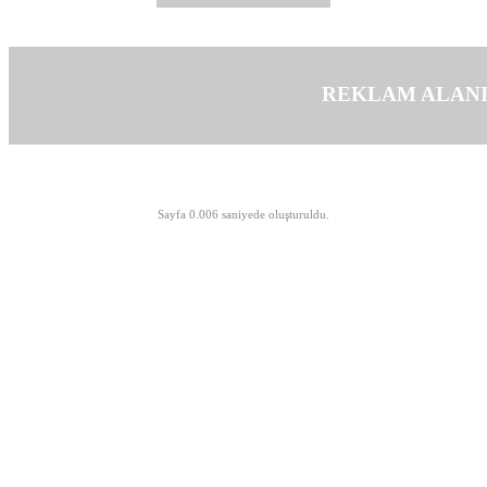
REKLAM ALAN
©opyright 2003-2026 MeLTeM.GeN.Tr
Sayfa 0.006 saniyede oluşturuldu.