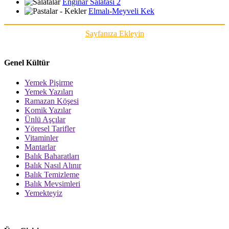
Enginar Salatası 2
Elmalı-Meyveli Kek
Sayfanıza Ekleyin
Genel Kültür
Yemek Pişirme
Yemek Yazıları
Ramazan Köşesi
Komik Yazılar
Ünlü Aşçılar
Yöresel Tarifler
Vitaminler
Mantarlar
Balık Baharatları
Balık Nasıl Alınır
Balık Temizleme
Balık Mevsimleri
Yemekteyiz