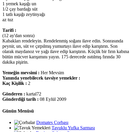
1 yemek kaşığı un
1/2 çay bardağı süt
1 tatlı kaşığı zeytinyağı
az tuz
Tarifi :
(12 ay'dan sonra)
Kabakları rendeleyin. Rendelenmiş soğanı ilave edin. Sonrasında
peynir, un, süt ve çırpılmış yumurtayı ilave edip karıştırın. Son
olarak maydanoz ve yağı ilave edip karıştırın. Küçük bir fırın kabına
bütün mücver karışımını yayın. 175 derecede ısıtılmış fırında 30
dakika pişirin.
Yemeğin mevsimi :
Her Mevsim
Yanında yenebilecek tavsiye yemekler :
Kaç Kişilik :
2
Gönderen :
kartal72
Gönderdiği tarih :
08 Eylül 2009
Günün Menüsü
Domates Çorbası
Tavuklu Yufka Sarması