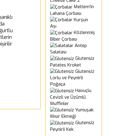
Cheese Cake 2
Meltem'in
Lahana Çorbası
yanıklı
Kurşun
ada
Aşı
ğurtlu
Közlenmiş
tlerin
Biber Çorbası
şirilir
Antep
Salatası
Glutensiz
Patates Kroket
Glutensiz
Lorlu ve Peynirli
Poğaça
Havuçlu
Cevizli ve Üzümlü
Muffinler
Yumuşak
Mısır Ekmeği
Glutensiz
Peynirli Kek