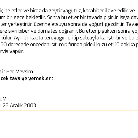
çine etler ve biraz da zeytinyağı, tuz, karabiber ilave edilir ve
ışım bir gece bekletilir. Sonra bu etler bir tavada pişirilir. Isıya da
eler yerleştirilir, üzerine etsuyu sonra da yoğurt gezdirilir. Tav
re sivri biber ve domates doğranır. Bu etler piştikten sonra yo
ülür. Ayrı bir kapta tereyağını eritip salçayla karıştırılır ve bu e
 190 derecede önceden ısıtılmış fırında pideli kuzu eti 10 dakika pi
vis yapılır.
i :
Her Mevsim
cek tavsiye yemekler :
TeM
 :
23 Aralık 2003