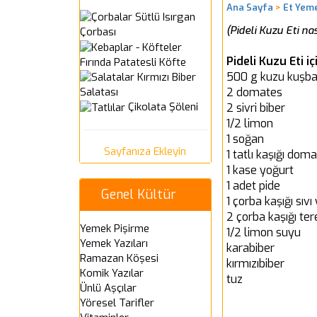
Ana Sayfa
>
Et Yeme
Sütlü Isırgan
(Pideli Kuzu Eti nas
Çorbası
Pideli Kuzu Eti i
Fırında Patatesli Köfte
500 g kuzu kuşba
Kırmızı Biber
2 domates
Salatası
Çikolata Şöleni
2 sivri biber
1/2 limon
1 soğan
Sayfanıza Ekleyin
1 tatlı kaşığı dom
1 kase yoğurt
1 adet pide
Genel Kültür
1 çorba kaşığı sıvı
2 çorba kaşığı ter
Yemek Pişirme
1/2 limon suyu
Yemek Yazıları
karabiber
Ramazan Köşesi
kırmızıbiber
Komik Yazılar
tuz
Ünlü Aşçılar
Yöresel Tarifler