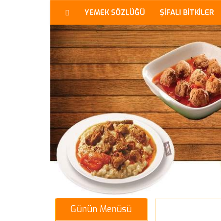
YEMEK SÖZLÜĞÜ
ŞİFALI BİTKİLER
Günün Menüsü