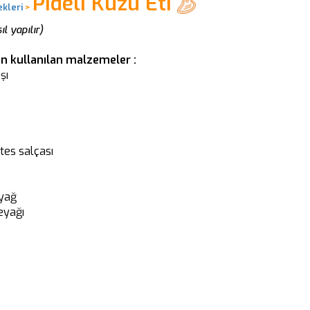
Pideli Kuzu Eti
kleri
>
ıl yapılır)
çin kullanılan malzemeler :
şı
ates salçası
 yağ
eyağı