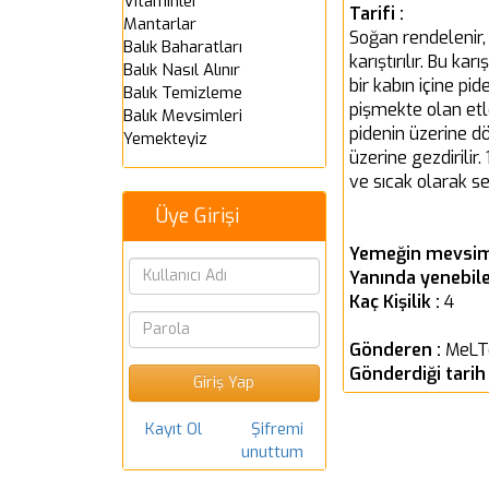
Vitaminler
Tarifi :
Mantarlar
Soğan rendelenir, i
Balık Baharatları
karıştırılır. Bu kar
Balık Nasıl Alınır
bir kabın içine pid
Balık Temizleme
pişmekte olan etle
Balık Mevsimleri
pidenin üzerine dök
Yemekteyiz
üzerine gezdirilir.
ve sıcak olarak ser
Üye Girişi
Yemeğin mevsim
Yanında yenebile
Kaç Kişilik :
4
Gönderen :
MeL
Gönderdiği tarih
Kayıt Ol
Şifremi
unuttum