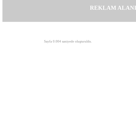
REKLAM ALAN
©opyright 2003-2026 MeLTeM.GeN.Tr
Sayfa 0.004 saniyede oluşturuldu.