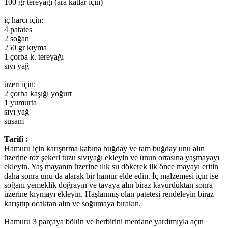
100 gr tereyağı (ara katlar için)
iç harcı için:
4 patates
2 soğan
250 gr kıyma
1 çorba k. tereyağı
sıvı yağ
üzeri için:
2 çorba kaşığı yoğurt
1 yumurta
sıvı yağ
susam
Tarifi :
Hamuru için karıştırma kabına buğday ve tam buğday unu alın
üzerine toz şekeri tuzu sıvıyağı ekleyin ve unun ortasına yaşmayayı
ekleyin. Yaş mayanın üzerine ılık su dökerek ilk önce mayayı eritin
daha sonra unu da alarak bir hamur elde edin. İç malzemesi için ise
soğanı yemeklik doğrayın ve tavaya alın biraz kavurduktan sonra
üzerine kıymayı ekleyin. Haşlanmış olan patetesi rendeleyin biraz
karışıtıp ocaktan alın ve soğumaya bırakın.
Hamuru 3 parçaya bölün ve herbirini merdane yardımıyla açın