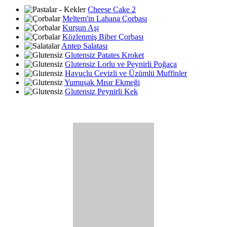
Cheese Cake 2
Meltem'in Lahana Çorbası
Kurşun Aşı
Közlenmiş Biber Çorbası
Antep Salatası
Glutensiz Patates Kroket
Glutensiz Lorlu ve Peynirli Poğaça
Havuçlu Cevizli ve Üzümlü Muffinler
Yumuşak Mısır Ekmeği
Glutensiz Peynirli Kek