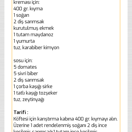
kreması için:
400 gr. kıyma
1 soğan
2 diş sarımsak
kurutulmuş ekmek
1 tutam maydanoz
1 yumurta
tuz, karabiber kimyon
sosu için:
5 domates
5 sivri biber
2 diş sarımsak
1 çorba kaşığı sirke
1 tatlı kaşığı tozşeker
tuz, zeytinyağı
Tarifi :
Köftesi için karıştırma kabına 400 gr. kıymayı alın.
Üzerine 1 adet rendelenmiş soğanı 2 diş ince
kesilmiş sarımsağı,1 tutam ince kesilmiş