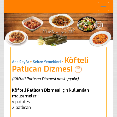
Toggle
naviga
Köfteli
Ana Sayfa
>
Sebze Yemekleri
>
Patlıcan Dizmesi
(Köfteli Patlıcan Dizmesi nasıl yapılır)
Köfteli Patlıcan Dizmesi için kullanılan
malzemeler :
4 patates
2 patlıcan