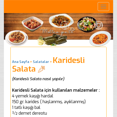
Toggle
naviga
Karidesli
Ana Sayfa
>
Salatalar
>
Salata
(Karidesli Salata nasıl yapılır)
Karidesli Salata için kullanılan malzemeler :
4 yemek kaşığı hardal
150 gr. karides ( haşlanmış, ayıklanmış)
1 tatlı kaşığı bal
½ demet dereotu