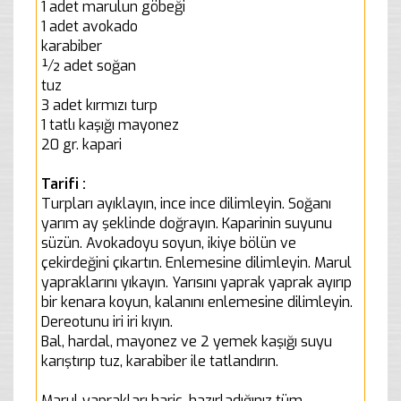
1 adet marulun göbeği
1 adet avokado
karabiber
½ adet soğan
tuz
3 adet kırmızı turp
1 tatlı kaşığı mayonez
20 gr. kapari
Tarifi :
Turpları ayıklayın, ince ince dilimleyin. Soğanı
yarım ay şeklinde doğrayın. Kaparinin suyunu
süzün. Avokadoyu soyun, ikiye bölün ve
çekirdeğini çıkartın. Enlemesine dilimleyin. Marul
yapraklarını yıkayın. Yarısını yaprak yaprak ayırıp
bir kenara koyun, kalanını enlemesine dilimleyin.
Dereotunu iri iri kıyın.
Bal, hardal, mayonez ve 2 yemek kaşığı suyu
karıştırıp tuz, karabiber ile tatlandırın.
Marul yaprakları hariç, hazırladığınız tüm