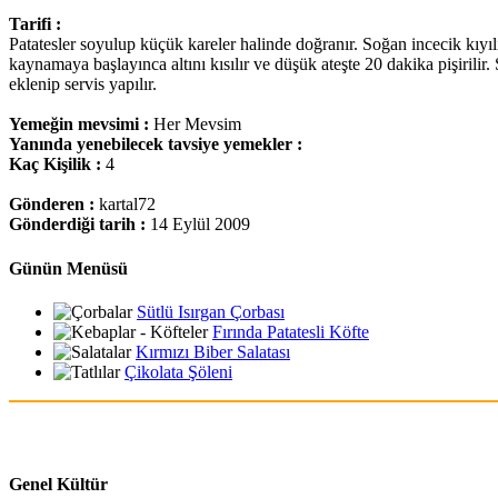
Tarifi :
Patatesler soyulup küçük kareler halinde doğranır. Soğan incecik kıyılı
kaynamaya başlayınca altını kısılır ve düşük ateşte 20 dakika pişirilir
eklenip servis yapılır.
Yemeğin mevsimi :
Her Mevsim
Yanında yenebilecek tavsiye yemekler :
Kaç Kişilik :
4
Gönderen :
kartal72
Gönderdiği tarih :
14 Eylül 2009
Günün Menüsü
Sütlü Isırgan Çorbası
Fırında Patatesli Köfte
Kırmızı Biber Salatası
Çikolata Şöleni
Genel Kültür