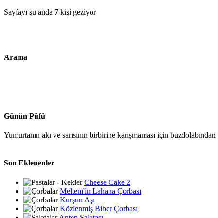
Sayfayı şu anda
7
kişi geziyor
Arama
Günün Püfü
Yumurtanın akı ve sarısının birbirine karışmaması için buzdolabından ç
Son Eklenenler
Cheese Cake 2
Meltem'in Lahana Çorbası
Kurşun Aşı
Közlenmiş Biber Çorbası
Antep Salatası