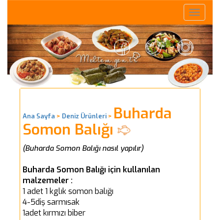
Toggle
naviga
Buharda
Ana Sayfa
>
Deniz Ürünleri
>
Somon Balığı
(Buharda Somon Balığı nasıl yapılır)
Buharda Somon Balığı için kullanılan
malzemeler :
1 adet 1 kglık somon balığı
4-5diş sarmısak
1adet kırmızı biber