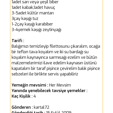
1adet sarı veya yeşil biber
1adet kabak,1adet havuç
3-5adet kültür mantarı
3çay kaşığı tuz
1-2çay kaşığı karabiber
3-4yemek kaşığı zeytinyağı
Tarifi :
Balığımızı temizleyip filettosunu çıkaralım, ocağa
bir teflon tava koyalım ve iki su bardağı su
koyalım kaynayınca sarmısağı ezelim ve bütün
malzemelerimizi ilave edelim kaynasın üstünü
kapatalım bir taraf pişince çevirelim balık pişince
sebzeleri ile birlikte servis yapabiliriz
Yemeğin mevsimi :
Her Mevsim
Yanında yenebilecek tavsiye yemekler :
Kaç Kişilik :
4
Gönderen :
kartal72
Gönderdiği tarih :
15 Eylül 2009