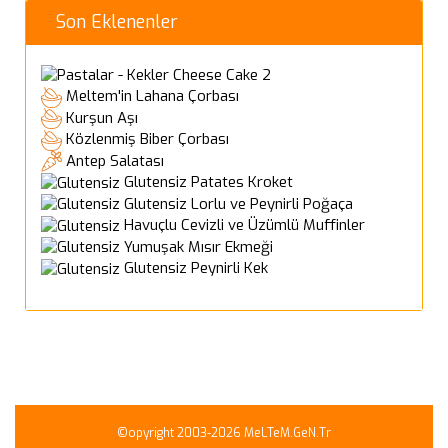
Son Eklenenler
Cheese Cake 2
Meltem'in Lahana Çorbası
Kurşun Aşı
Közlenmiş Biber Çorbası
Antep Salatası
Glutensiz Patates Kroket
Glutensiz Lorlu ve Peynirli Poğaça
Havuçlu Cevizli ve Üzümlü Muffinler
Yumuşak Mısır Ekmeği
Glutensiz Peynirli Kek
©opyright 2003-2026 MeLTeM.GeN.Tr