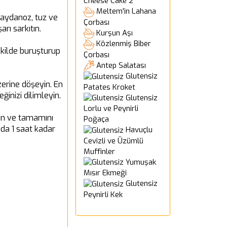
Cheese Cake 2
Meltem'in Lahana
 maydanoz, tuz ve
Çorbası
arı sarkıtın.
Kurşun Aşı
Közlenmiş Biber
ekilde buruşturup
Çorbası
Antep Salatası
Glutensiz
zerine döşeyin. En
Patates Kroket
ğinizi dilimleyin.
Glutensiz
Lorlu ve Peynirli
rpın ve tamamını
Poğaça
nda 1 saat kadar
Havuçlu
Cevizli ve Üzümlü
Muffinler
Yumuşak
Mısır Ekmeği
Glutensiz
Peynirli Kek