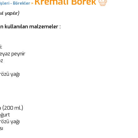
Kremalı Börek
şleri - Börekler
>
l yapılır)
in kullanılan malzemeler :
:
beyaz peynir
oz
rözü yağı
a (200 ml.)
oğurt
rözü yağı
sı