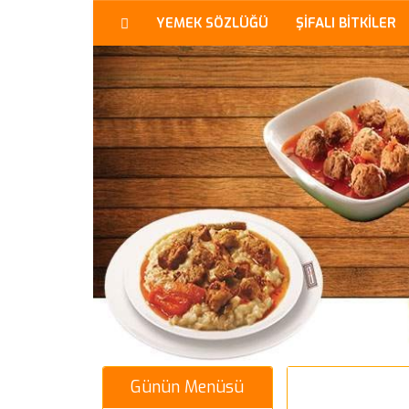
YEMEK SÖZLÜĞÜ
ŞİFALI BİTKİLER
Günün Menüsü