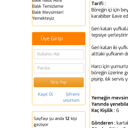
Balık Nasıl Alınır
Tarifi :
Balık Temizleme
Böreğin içi için b
Balık Mevsimleri
karabiber ilave edi
Yemekteyiz
Geri kalan yufkala
tepsiye yerleştiri
Üye Girişi
Geri kalan iki yuf
alttaki yufkanın d
Harcı için yumurta 
böreğin üzerine ge
pişirip, ılık servis 
Kayıt Ol
Şifremi
Yemeğin mevsim
unuttum
Yanında yenebile
Kaç Kişilik :
6
Sayfayı şu anda
12
kişi
Gönderen :
karta
geziyor