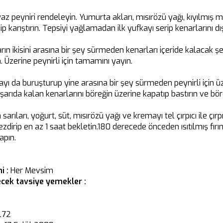
eyaz peyniri rendeleyin. Yumurta akları, mısırözü yağı, kıyılmış
p karıştırın. Tepsiyi yağlamadan ilk yufkayı serip kenarlarını dış
rın ikisini arasına bir şey sürmeden kenarları içeride kalacak ş
n. Üzerine peynirli için tamamını yayın.
kayı da buruşturup yine arasına bir şey sürmeden peynirli için ü
ışarıda kalan kenarlarını böreğin üzerine kapatıp bastırın ve böre
sarıları, yoğurt, süt, mısırözü yağı ve kremayı tel çırpıcı ile çı
zdirip en az 1 saat bekletin.180 derecede önceden ısıtılmış fırı
yapın.
i :
Her Mevsim
cek tavsiye yemekler :
l72