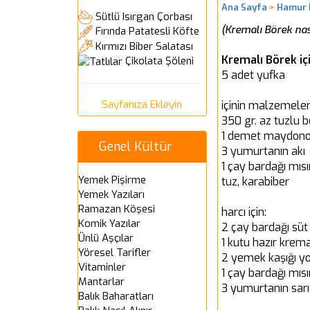
Ana Sayfa
>
Hamur İ
Sütlü Isırgan Çorbası
(Kremalı Börek nası
Fırında Patatesli Köfte
Kırmızı Biber Salatası
Kremalı Börek iç
Çikolata Şöleni
5 adet yufka
Sayfanıza Ekleyin
içinin malzemeleri
350 gr. az tuzlu 
1 demet maydon
Genel Kültür
3 yumurtanın akı
1 çay bardağı mısı
Yemek Pişirme
tuz, karabiber
Yemek Yazıları
Ramazan Köşesi
harcı için:
Komik Yazılar
2 çay bardağı süt
Ünlü Aşçılar
1 kutu hazır krem
Yöresel Tarifler
2 yemek kaşığı y
Vitaminler
1 çay bardağı mısı
Mantarlar
3 yumurtanın sarı
Balık Baharatları