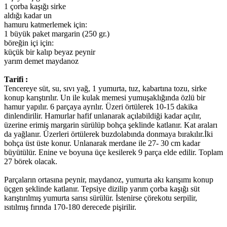
1 çorba kaşığı sirke
aldığı kadar un
hamuru katmerlemek için:
1 büyük paket margarin (250 gr.)
böreğin içi için:
küçük bir kalıp beyaz peynir
yarım demet maydanoz
Tarifi :
Tencereye süt, su, sıvı yağ, 1 yumurta, tuz, kabartına tozu, sirke
konup karıştırılır. Un ile kulak memesi yumuşaklığında özlü bir
hamur yapılır. 6 parçaya ayrılır. Üzeri örtülerek 10-15 dakika
dinlendirilir. Hamurlar hafif unlanarak açılabildiği kadar açılır,
üzerine erimiş margarin sürülüp bohça şeklinde katlanır. Kat araları
da yağlanır. Üzerleri örtülerek buzdolabında donmaya bırakılır.İki
bohça üst üste konur. Unlanarak merdane ile 27- 30 cm kadar
büyütülür. Enine ve boyuna üçe kesilerek 9 parça elde edilir. Toplam
27 börek olacak.
Parçaların ortasına peynir, maydanoz, yumurta akı karışımı konup
üçgen şeklinde katlanır. Tepsiye dizilip yarım çorba kaşığı süt
karıştırılmış yumurta sarısı sürülür. İstenirse çörekotu serpilir,
ısıtılmış fırında 170-180 derecede pişirilir.