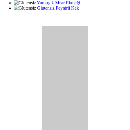
Yumuşak Mısır Ekmeği
Glutensiz Peynirli Kek