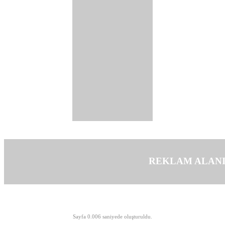
REKLAM ALAN
©opyright 2003-2026 MeLTeM.GeN.Tr
Sayfa 0.006 saniyede oluşturuldu.