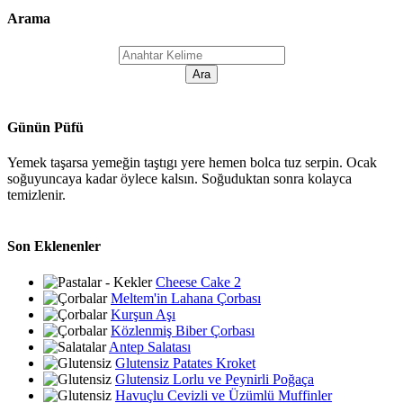
Arama
Günün Püfü
Yemek taşarsa yemeğin taştıgı yere hemen bolca tuz serpin. Ocak
soğuyuncaya kadar öylece kalsın. Soğuduktan sonra kolayca
temizlenir.
Son Eklenenler
Cheese Cake 2
Meltem'in Lahana Çorbası
Kurşun Aşı
Közlenmiş Biber Çorbası
Antep Salatası
Glutensiz Patates Kroket
Glutensiz Lorlu ve Peynirli Poğaça
Havuçlu Cevizli ve Üzümlü Muffinler