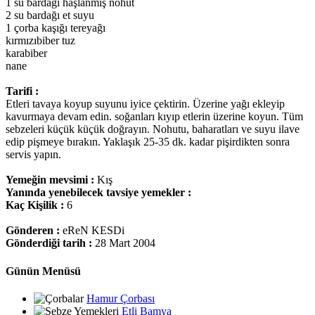
1 su bardağı haşlanmış nohut
2 su bardağı et suyu
1 çorba kaşığı tereyağı
kırmızıbiber tuz
karabiber
nane
Tarifi :
Etleri tavaya koyup suyunu iyice çektirin. Üzerine yağı ekleyip
kavurmaya devam edin. soğanları kıyıp etlerin üzerine koyun. Tüm
sebzeleri küçük küçük doğrayın. Nohutu, baharatları ve suyu ilave
edip pişmeye bırakın. Yaklaşık 25-35 dk. kadar pişirdikten sonra
servis yapın.
Yemeğin mevsimi :
Kış
Yanında yenebilecek tavsiye yemekler :
Kaç Kişilik :
6
Gönderen :
eReN KESDi
Gönderdiği tarih :
28 Mart 2004
Günün Menüsü
Hamur Çorbası
Etli Bamya