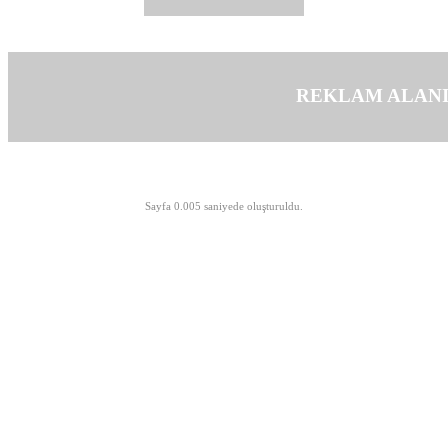
REKLAM ALAN
©opyright 2003-2026 MeLTeM.GeN.Tr
Sayfa 0.005 saniyede oluşturuldu.