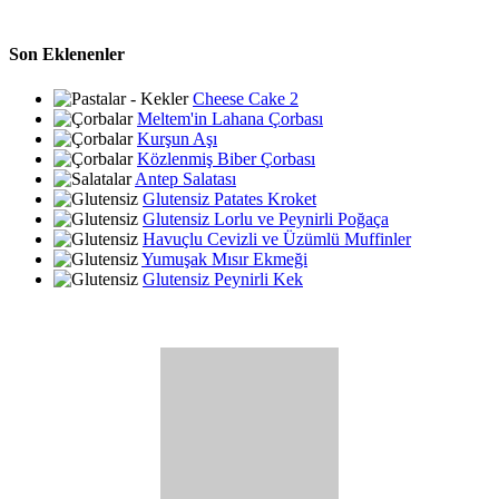
Son Eklenenler
Cheese Cake 2
Meltem'in Lahana Çorbası
Kurşun Aşı
Közlenmiş Biber Çorbası
Antep Salatası
Glutensiz Patates Kroket
Glutensiz Lorlu ve Peynirli Poğaça
Havuçlu Cevizli ve Üzümlü Muffinler
Yumuşak Mısır Ekmeği
Glutensiz Peynirli Kek