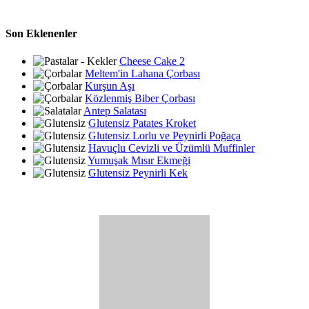
Son Eklenenler
Cheese Cake 2
Meltem'in Lahana Çorbası
Kurşun Aşı
Közlenmiş Biber Çorbası
Antep Salatası
Glutensiz Patates Kroket
Glutensiz Lorlu ve Peynirli Poğaça
Havuçlu Cevizli ve Üzümlü Muffinler
Yumuşak Mısır Ekmeği
Glutensiz Peynirli Kek