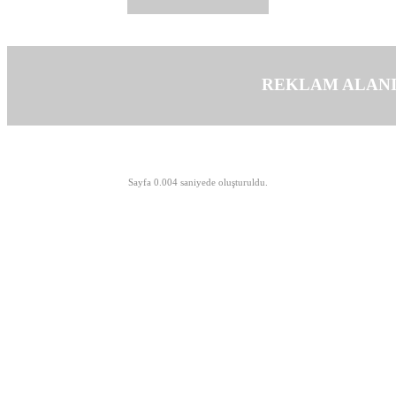
REKLAM ALAN
©opyright 2003-2026 MeLTeM.GeN.Tr
Sayfa 0.004 saniyede oluşturuldu.