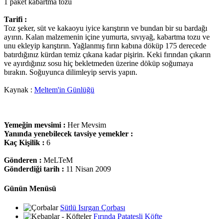
1 paket kabartma tozu
Tarifi :
Toz şeker, süt ve kakaoyu iyice karıştırın ve bundan bir su bardağı
ayırın. Kalan malzemenin içine yumurta, sıvıyağ, kabartma tozu ve
unu ekleyip karıştırın. Yağlanmış fırın kabına döküp 175 derecede
batırdığınız kürdan temiz çıkana kadar pişirin. Keki fırından çıkarın
ve ayırdığınız sosu hiç bekletmeden üzerine döküp soğumaya
bırakın. Soğuyunca dilimleyip servis yapın.
Kaynak :
Meltem'in Günlüğü
Yemeğin mevsimi :
Her Mevsim
Yanında yenebilecek tavsiye yemekler :
Kaç Kişilik :
6
Gönderen :
MeLTeM
Gönderdiği tarih :
11 Nisan 2009
Günün Menüsü
Sütlü Isırgan Çorbası
Fırında Patatesli Köfte