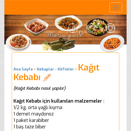
Toggle
naviga
Kağıt
Ana Sayfa
>
Kebaplar - Köfteler
>
Kebabı
(Kağıt Kebabı nasıl yapılır)
Kağıt Kebabı için kullanılan malzemeler :
1/2 kg. orta yağlı kıyma
1 demet maydonoz
1 paket karabiber
1 baş taze biber