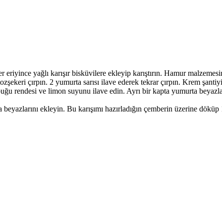
eker eriyince yağlı karışır bisküvilere ekleyip karıştırın. Hamur malzem
ozşekeri çırpın. 2 yumurta sarısı ilave ederek tekrar çırpın. Krem şantiyi 
abuğu rendesi ve limon suyunu ilave edin. Ayrı bir kapta yumurta beyazla
ta beyazlarını ekleyin. Bu karışımı hazırladığın çemberin üzerine dökü