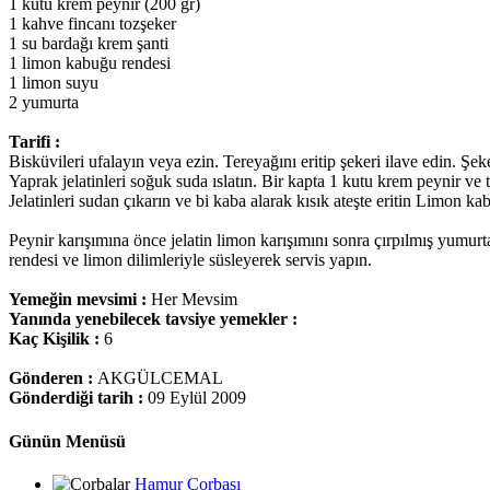
1 kutu krem peynir (200 gr)
1 kahve fincanı tozşeker
1 su bardağı krem şanti
1 limon kabuğu rendesi
1 limon suyu
2 yumurta
Tarifi :
Bisküvileri ufalayın veya ezin. Tereyağını eritip şekeri ilave edin. Ş
Yaprak jelatinleri soğuk suda ıslatın. Bir kapta 1 kutu krem peynir ve t
Jelatinleri sudan çıkarın ve bi kaba alarak kısık ateşte eritin Limon k
Peynir karışımına önce jelatin limon karışımını sonra çırpılmış yumur
rendesi ve limon dilimleriyle süsleyerek servis yapın.
Yemeğin mevsimi :
Her Mevsim
Yanında yenebilecek tavsiye yemekler :
Kaç Kişilik :
6
Gönderen :
AKGÜLCEMAL
Gönderdiği tarih :
09 Eylül 2009
Günün Menüsü
Hamur Çorbası