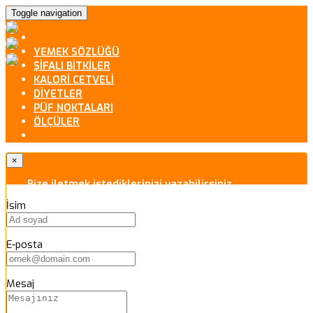
Toggle navigation
YEMEK SÖZLÜĞÜ
ŞİFALI BİTKİLER
KALORİ CETVELİ
DİYETLER
PÜF NOKTALARI
ÖLÇÜLER
×
Bize iletmek istediklerinizi yazabilirsiniz.
İsim
E-posta
Mesaj