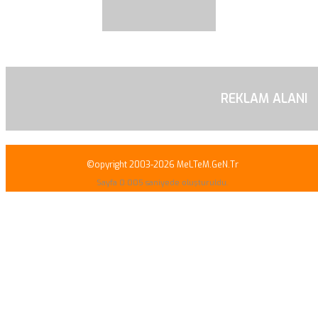
REKLAM ALANI
©opyright 2003-2026 MeLTeM.GeN.Tr
Sayfa 0.005 saniyede oluşturuldu.