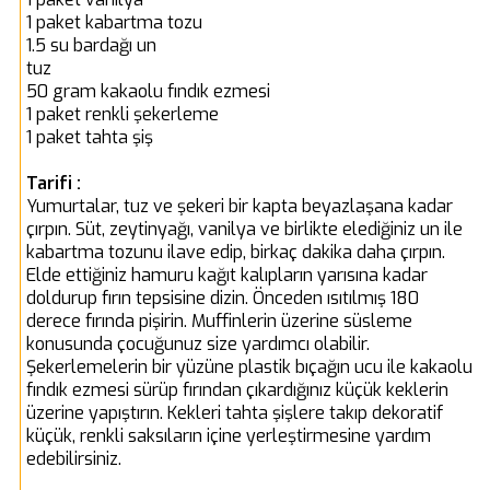
1 paket kabartma tozu
1.5 su bardağı un
tuz
50 gram kakaolu fındık ezmesi
1 paket renkli şekerleme
1 paket tahta şiş
Tarifi :
Yumurtalar, tuz ve şekeri bir kapta beyazlaşana kadar
çırpın. Süt, zeytinyağı, vanilya ve birlikte elediğiniz un ile
kabartma tozunu ilave edip, birkaç dakika daha çırpın.
Elde ettiğiniz hamuru kağıt kalıpların yarısına kadar
doldurup fırın tepsisine dizin. Önceden ısıtılmış 180
derece fırında pişirin. Muffinlerin üzerine süsleme
konusunda çocuğunuz size yardımcı olabilir.
Şekerlemelerin bir yüzüne plastik bıçağın ucu ile kakaolu
fındık ezmesi sürüp fırından çıkardığınız küçük keklerin
üzerine yapıştırın. Kekleri tahta şişlere takıp dekoratif
küçük, renkli saksıların içine yerleştirmesine yardım
edebilirsiniz.