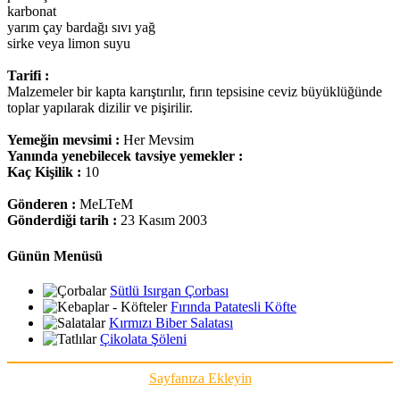
karbonat
yarım çay bardağı sıvı yağ
sirke veya limon suyu
Tarifi :
Malzemeler bir kapta karıştırılır, fırın tepsisine ceviz büyüklüğünde
toplar yapılarak dizilir ve pişirilir.
Yemeğin mevsimi :
Her Mevsim
Yanında yenebilecek tavsiye yemekler :
Kaç Kişilik :
10
Gönderen :
MeLTeM
Gönderdiği tarih :
23 Kasım 2003
Günün Menüsü
Sütlü Isırgan Çorbası
Fırında Patatesli Köfte
Kırmızı Biber Salatası
Çikolata Şöleni
Sayfanıza Ekleyin