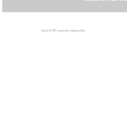
©opyright 2003-2026 MeLTeM.GeN.Tr
Sayfa 0.005 saniyede oluşturuldu.