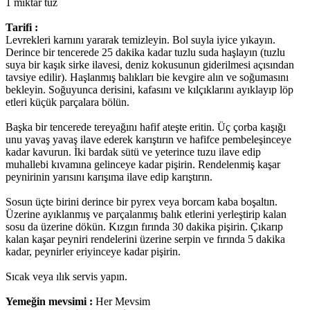
1 miktar tuz
Tarifi :
Levrekleri karnını yararak temizleyin. Bol suyla iyice yıkayın.
Derince bir tencerede 25 dakika kadar tuzlu suda haşlayın (tuzlu
suya bir kaşık sirke ilavesi, deniz kokusunun giderilmesi açısından
tavsiye edilir). Haşlanmış balıkları bie kevgire alın ve soğumasını
bekleyin. Soğuyunca derisini, kafasını ve kılçıklarını ayıklayıp löp
etleri küçük parçalara bölün.
Başka bir tencerede tereyağını hafif ateşte eritin. Üç çorba kaşığı
unu yavaş yavaş ilave ederek karıştırın ve hafifce pembeleşinceye
kadar kavurun. İki bardak sütü ve yeterince tuzu ilave edip
muhallebi kıvamına gelinceye kadar pişirin. Rendelenmiş kaşar
peynirinin yarısını karışıma ilave edip karıştırın.
Sosun üçte birini derince bir pyrex veya borcam kaba boşaltın.
Üzerine ayıklanmış ve parçalanmış balık etlerini yerleştirip kalan
sosu da üzerine dökün. Kızgın fırında 30 dakika pişirin. Çıkarıp
kalan kaşar peyniri rendelerini üzerine serpin ve fırında 5 dakika
kadar, peynirler eriyinceye kadar pişirin.
Sıcak veya ılık servis yapın.
Yemeğin mevsimi :
Her Mevsim