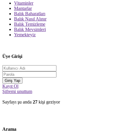
Vitaminler
Mantarlar
Balık Baharatları
Balık Nasıl Alınır
Balık Temizleme
Balık Mevsimleri
Yemekteyiz
Üye Girişi
Kayıt Ol
Şifremi unuttum
Sayfayı şu anda
27
kişi geziyor
Arama