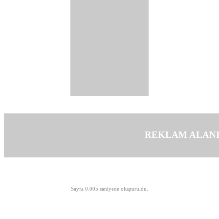
REKLAM ALAN
©opyright 2003-2026 MeLTeM.GeN.Tr
Sayfa 0.005 saniyede oluşturuldu.