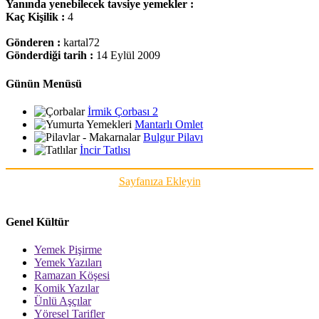
Yanında yenebilecek tavsiye yemekler :
Kaç Kişilik :
4
Gönderen :
kartal72
Gönderdiği tarih :
14 Eylül 2009
Günün Menüsü
İrmik Çorbası 2
Mantarlı Omlet
Bulgur Pilavı
İncir Tatlısı
Sayfanıza Ekleyin
Genel Kültür
Yemek Pişirme
Yemek Yazıları
Ramazan Köşesi
Komik Yazılar
Ünlü Aşçılar
Yöresel Tarifler