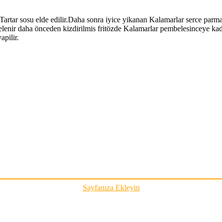
artar sosu elde edilir.Daha sonra iyice yikanan Kalamarlar serce parma
 elenir daha önceden kizdirilmis fritözde Kalamarlar pembelesinceye kadar 
apilir.
Sayfanıza Ekleyin