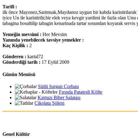
Tarifi :
ilk önce Mayonez,Sarimsak,Maydanoz uygun bir kabda karistirilarak T
iyice Un ile karistirilir,bir elek veya kevgir yardimi ile fazla olan Unu
tabagina bosaltilip tabagin kenarinada tartar sosundan koyarak servis y
Yemeğin mevsimi :
Her Mevsim
Yanında yenebilecek tavsiye yemekler :
Kaç Kişilik :
2
Gönderen :
kartal72
Gönderdiği tarih :
17 Eylül 2009
Günün Menüsü
Sütlü Isırgan Çorbası
Fırında Patatesli Köfte
Kırmızı Biber Salatası
Çikolata Şöleni
Genel Kültür