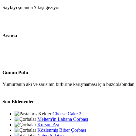
Sayfayı şu anda
7
kişi geziyor
Arama
Günün Püfü
Yumurtanın akı ve sarısının birbirine karışmaması için buzdolabından ç
Son Eklenenler
Cheese Cake 2
Meltem'in Lahana Çorbası
Kurşun Aşı
Közlenmiş Biber Çorbası
Antep Salatası