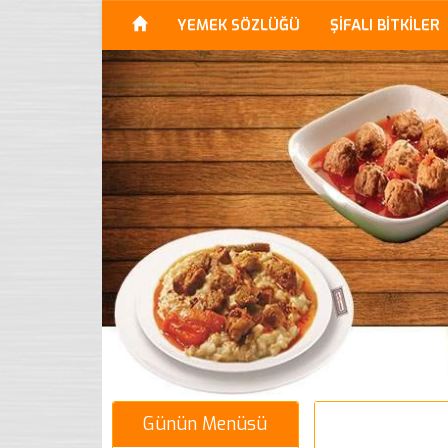
YEMEK SÖZLÜĞÜ
ŞİFALI BİTKİLER
Günün Menüsü