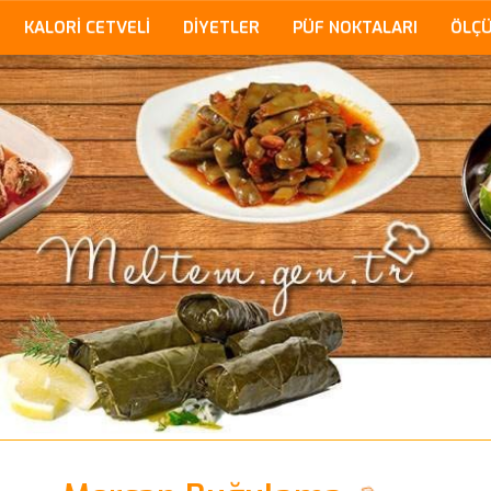
KALORİ CETVELİ
DİYETLER
PÜF NOKTALARI
ÖLÇ