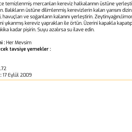
iyice temizlenmiş mercanları kereviz halkalarının üstüne yerleşti
n. Balıkların üstüne dilimlenmiş kerevizlerin kalan yarısını dizin
, havuçları ve soğanların kalanını yerleştirin. Zeytinyağını,li
ini yıkanmış kereviz yaprakları ile örtün. Üzerini kapakla kapatı
kika kadar pişirin. Suyu azalırsa su ilave edin.
i :
Her Mevsim
cek tavsiye yemekler :
l72
 :
17 Eylül 2009