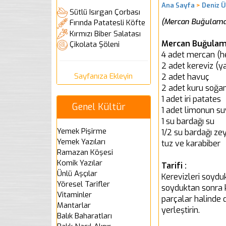
Ana Sayfa
>
Deniz Ü
Sütlü Isırgan Çorbası
(Mercan Buğulama n
Fırında Patatesli Köfte
Kırmızı Biber Salatası
Mercan Buğulama
Çikolata Şöleni
4 adet mercan (her
2 adet kereviz (yap
Sayfanıza Ekleyin
2 adet havuç
2 adet kuru soğa
1 adet iri patates
Genel Kültür
1 adet limonun s
1 su bardağı su
Yemek Pişirme
1/2 su bardağı zey
Yemek Yazıları
tuz ve karabiber
Ramazan Köşesi
Komik Yazılar
Tarifi :
Ünlü Aşçılar
Kerevizleri soyduk
Yöresel Tarifler
soyduktan sonra k
Vitaminler
parçalar halinde d
Mantarlar
yerleştirin.
Balık Baharatları