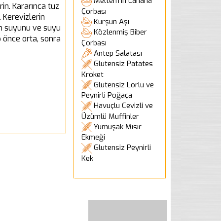
Meltem'in Lahana
rin. Kararınca tuz
Çorbası
. Kerevizlerin
Kurşun Aşı
mon suyunu ve suyu
Közlenmiş Biber
p önce orta, sonra
Çorbası
Antep Salatası
Glutensiz Patates
Kroket
Glutensiz Lorlu ve
Peynirli Poğaça
Havuçlu Cevizli ve
Üzümlü Muffinler
Yumuşak Mısır
Ekmeği
Glutensiz Peynirli
Kek