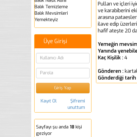
Balık Nasıl Alınır
Pulları ve içleri 
Balık Temizleme
ve karabiberini eki
Balık Mevsimleri
arasına pataesleri
Yemekteyiz
ilave edip üzerler
hafif ateşte 20 da
Üye Girişi
Yemeğin mevsim
Yanında yenebile
Kaç Kişilik :
4
Gönderen :
karta
Gönderdiği tarih
Kayıt Ol
Şifremi
unuttum
Sayfayı şu anda
18
kişi
geziyor