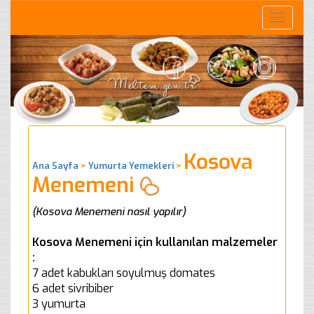
Toggle
naviga
Kosova
Ana Sayfa
>
Yumurta Yemekleri
>
Menemeni
(Kosova Menemeni nasıl yapılır)
Kosova Menemeni için kullanılan malzemeler
:
7 adet kabukları soyulmuş domates
6 adet sivribiber
3 yumurta