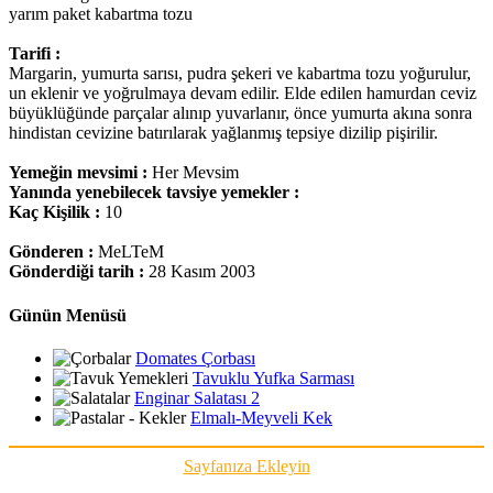
yarım paket kabartma tozu
Tarifi :
Margarin, yumurta sarısı, pudra şekeri ve kabartma tozu yoğurulur,
un eklenir ve yoğrulmaya devam edilir. Elde edilen hamurdan ceviz
büyüklüğünde parçalar alınıp yuvarlanır, önce yumurta akına sonra
hindistan cevizine batırılarak yağlanmış tepsiye dizilip pişirilir.
Yemeğin mevsimi :
Her Mevsim
Yanında yenebilecek tavsiye yemekler :
Kaç Kişilik :
10
Gönderen :
MeLTeM
Gönderdiği tarih :
28 Kasım 2003
Günün Menüsü
Domates Çorbası
Tavuklu Yufka Sarması
Enginar Salatası 2
Elmalı-Meyveli Kek
Sayfanıza Ekleyin