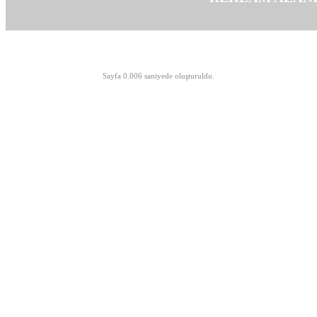
©opyright 2003-2026 MeLTeM.GeN.Tr
Sayfa 0.006 saniyede oluşturuldu.