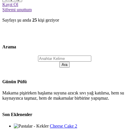
Kayıt Ol
Şifremi unuttum
Sayfayı şu anda
25
kişi geziyor
Arama
Günün Püfü
Makarna pişirirken haşlama suyuna azıcık sıvı yağ katılırsa, hem su
kaynayınca taşmaz, hem de makarnalar birbirine yapışmaz.
Son Eklenenler
Cheese Cake 2