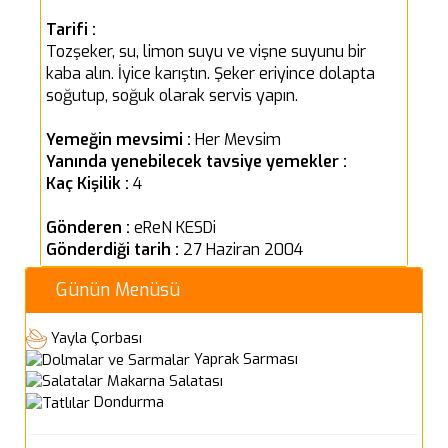
Tarifi :
Tozşeker, su, limon suyu ve vişne suyunu bir
kaba alın. İyice karıştın. Şeker eriyince dolapta
soğutup, soğuk olarak servis yapın.
Yemeğin mevsimi :
Her Mevsim
Yanında yenebilecek tavsiye yemekler :
Kaç Kişilik :
4
Gönderen :
eReN KESDi
Gönderdiği tarih :
27 Haziran 2004
Günün Menüsü
Yayla Çorbası
Yaprak Sarması
Makarna Salatası
Dondurma