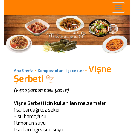
Toggle
naviga
Vişne
Ana Sayfa
>
Kompostolar - İçecekler
>
Şerbeti
(Vişne Şerbeti nasıl yapılır)
Vişne Şerbeti için kullanılan malzemeler :
1 su bardağı toz şeker
3 su bardağı su
1 limonun suyu
1 su bardağı vişne suyu