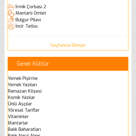
İrmik Çorbası 2
Mantarlı Omlet
Bulgur Pilavı
İncir Tatlısı
Sayfanıza Ekleyin
Genel Kültür
Yemek Pişirme
Yemek Yazıları
Ramazan Köşesi
Komik Yazılar
Ünlü Aşçılar
Yöresel Tarifler
Vitaminler
Mantarlar
Balık Baharatları
Balık Nasıl Alınır