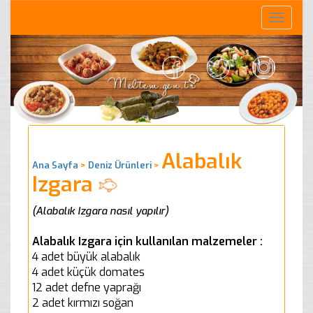
Toggle
naviga
Alabalık
Ana Sayfa
>
Deniz Ürünleri
>
Izgara
(Alabalık Izgara nasıl yapılır)
Alabalık Izgara için kullanılan malzemeler :
4 adet büyük alabalık
4 adet küçük domates
12 adet defne yaprağı
2 adet kırmızı soğan